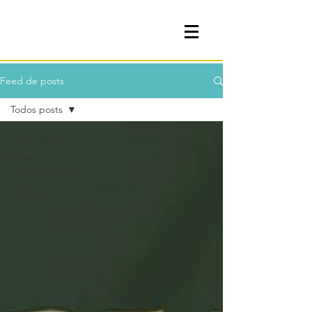
Você é importante!
Feed de posts
Todos posts
Todos posts
Notícias do
mundo jurídico
Artigos