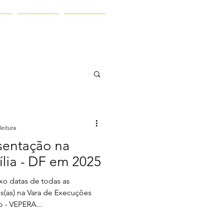
os
Contato
Blog
leitura
sentação na
lia - DF em 2025
xo datas de todas as
(as) na Vara de Execuções
 - VEPERA...