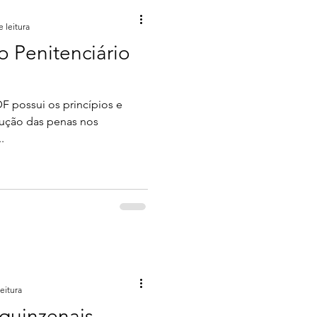
e leitura
o Penitenciário
F possui os princípios e
ução das penas nos
.
eitura
 quinzenais