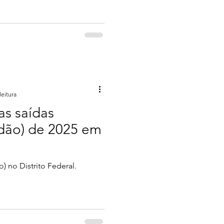
leitura
as saídas
ídão) de 2025 em
o) no Distrito Federal.