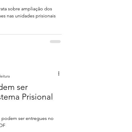
trata sobre ampliação dos
es nas unidades prisionais
leitura
dem ser
stema Prisional
e podem ser entregues no
/DF