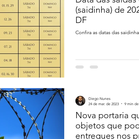
(saidinha) de 20
DF
Confira as datas das saidinha
Diego Nunes
24 de mar. de 2023
9 min de 
Nova portaria q
objetos que po
entregues nos p