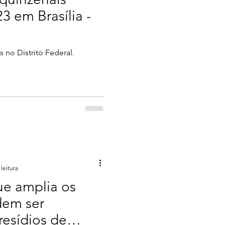
23 em Brasília -
s no Distrito Federal.
leitura
ue amplia os
dem ser
resídios de