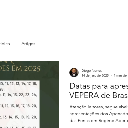
Inicio
Sobre
Serviç
ídico
Artigos
Diego Nunes
14 de jan. de 2025
1 min de 
Datas para apre
VEPERA de Brasí
Atenção leitores, segue abai
apresentações dos Apenados
das Penas em Regime Aberto