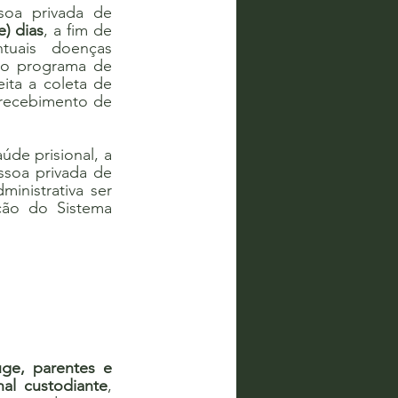
soa privada de 
e) dias
, a fim de 
uais doenças 
 o programa de 
ta a coleta de 
recebimento de 
de prisional, a 
ssoa privada de 
nistrativa ser 
ão do Sistema 
ge, parentes e 
al custodiante
, 