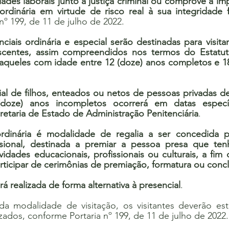
dades laborais junto à justiça criminal ou comprove a imp
 ordinária em virtude de risco real à sua integridade f
 nº 199, de 11 de julho de 2022.
enciais ordinária e especial serão destinadas para visita
scentes, assim compreendidos nos termos do Estatut
queles com idade entre 12 (doze) anos completos e 18 
cial de filhos, enteados ou netos de pessoas privadas d
doze) anos incompletos ocorrerá em datas específi
etaria de Estado de Administração Penitenciária
.
aordinária é modalidade de regalia a ser concedida p
isional, destinada a premiar a pessoa presa que te
ades educacionais, profissionais ou culturais, a fim d
rticipar de cerimônias de premiação, formatura ou conc
será realizada de forma alternativa à presencial
.
a modalidade de visitação, os visitantes deverão est
zados, conforme Portaria nº 199, de 11 de julho de 2022.