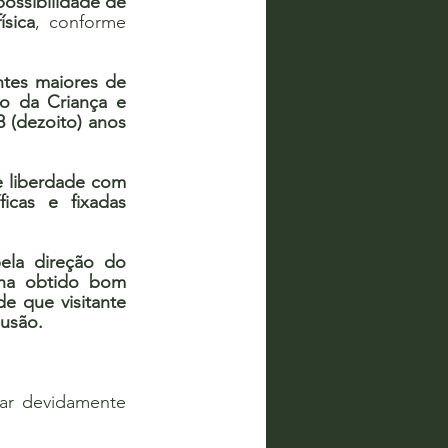
ossibilidade de 
ísica
, conforme 
ntes maiores de 
o da Criança e 
(dezoito) anos 
e liberdade com 
cas e fixadas 
ela direção do 
nha obtido bom 
e que visitante 
lusão.
ar devidamente 