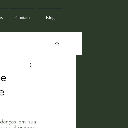
os
Contato
Blog
de
e
danças em sua 
 de alterações 