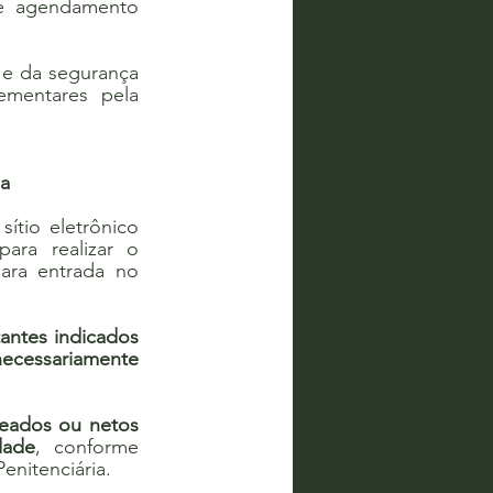
e agendamento 
 e da segurança 
mentares pela 
ha
ítio eletrônico 
ara realizar o 
ara entrada no 
itantes indicados 
ecessariamente 
teados ou netos 
dade
, conforme 
enitenciária.