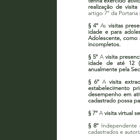
tenha exercido ativi
realização de visita
artigo 7º da Portaria
§ 4º
 As 
visitas pres
idade e para adole
Adolescente, como a
incompletos.
§ 5º
 A 
visita presen
idade de até 12 (
anualmente pela Secr
§ 6º
 A 
visita extr
estabelecimento pr
desempenho em ativid
cadastrado possa pa
§ 7º
 A 
visita virtual 
§ 8º
 Independente d
cadastrados e autori