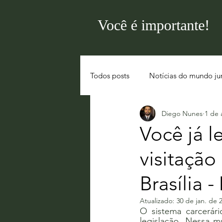
Você é importante!
Todos posts
Notícias do mundo jur
Diego Nunes
1 de 
Você já l
visitação
Brasília -
Atualizado:
30 de jan. de 
O sistema carcerá
legislação. Nessa m