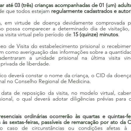
ar até 03 (três) crianças acompanhadas de 01 (um) adulto
de que todos estejam 
regularmente cadastrados e autor
a, em virtude de doença devidamente comprovada po
ão possa comparecer a determinado dia de visitação,
 visita virtual pelo período de 
15 (quinze) minutos
.
eo de Visita do estabelecimento prisional o recebiment
em como averiguação das informações sobre a quantidade
dentraram a unidade prisional na última visita vin
privada de liberdade.
ico deverá constar o nome da criança, o CID da doença
onal no Conselho Regional de Medicina.
 data de reposição da visita, no modelo virtual, caber
sional, o qual deverá adotar diligências prévias para 
presenciais ordinárias ocorrerão às quartas e quintas-fei
s às sextas-feiras, passíveis de remarcação por ato da
o caso de circunstâncias ou condições afetas à 