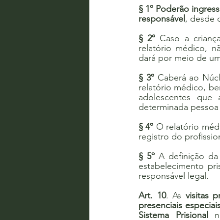
§ 1º Poderão ingress
responsável
, desde 
§ 2º
 Caso a crianç
relatório médico, n
dará por meio de uma
§ 3º
 Caberá ao Núcl
relatório médico, b
adolescentes que a
determinada pessoa 
§ 4º
 O relatório méd
registro do profissi
§ 5º
 A definição da
estabelecimento pri
responsável legal.
Art. 10
. As 
visitas 
presenciais especiai
Sistema Prisional
 n