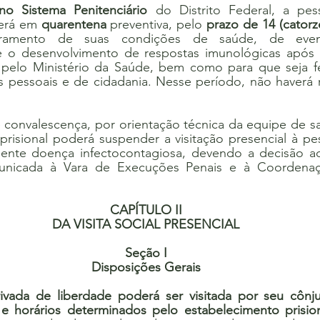
no Sistema Penitenciário
 do Distrito Federal, a pes
erá em 
quarentena
 preventiva, pelo 
prazo de 14 (catorz
oramento de suas condições de saúde, de event
 e o desenvolvimento de respostas imunológicas após
 pelo Ministério da Saúde, bem como para que seja fei
 pessoais e de cidadania. Nesse período, não haverá 
convalescença, por orientação técnica da equipe de saú
prisional poderá suspender a visitação presencial à pe
ente doença infectocontagiosa, devendo a decisão admi
unicada à Vara de Execuções Penais e à Coordenaç
CAPÍTULO II
DA VISITA SOCIAL PRESENCIAL
Seção I
Disposições Gerais
ivada de liberdade poderá ser visitada por seu cônju
e horários determinados pelo estabelecimento prision