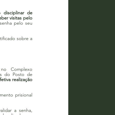
disciplinar de 
ber visitas pelo 
senha pelo seu 
ificado sobre a 
s no Complexo 
és do Posto de 
etiva realização 
ento prisional 
alidar a senha, 