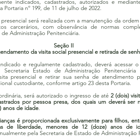
nte indicados, cadastrados, autorizados e mediant
a Portaria nº 199, de 11 de julho de 2022.
al presencial será realizada com a manutenção da ordem
tos carcerários, com observância de normas comple
 de Administração Penitenciária.
Seção II
endamento da visita social presencial e retirada de sen
 indicado e regulamente cadastrado, deverá acessar o s
a Secretaria Estado de Administração Penitenciária p
ita presencial e retirar sua senha de atendimento p
ional custodiante, conforme artigo 23 desta Portaria.
 ordinária, será autorizado o ingresso de até 
2 (dois) vis
strados por pessoa presa, dos quais um deverá ser n
) anos de idade
.
crianças é proporcionada exclusivamente para filhos, en
as de liberdade, menores de 12 (doze) anos de i
nualmente pela Secretaria de Estado de Administração P