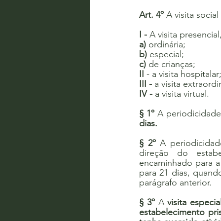
Art. 4º
 A visita soci
I -
 A visita presencia
a)
 ordinária;
b)
 especial;
c) 
de crianças;
II 
- a visita hospitalar
III -
 a visita extraordi
IV -
 a visita virtual.
§ 1º
 A periodicidade 
dias.
§ 2º
 A periodicida
direção do estabel
encaminhado para a 
para 21 dias, quando
parágrafo anterior.
§ 3º
 A 
visita especi
estabelecimento pris