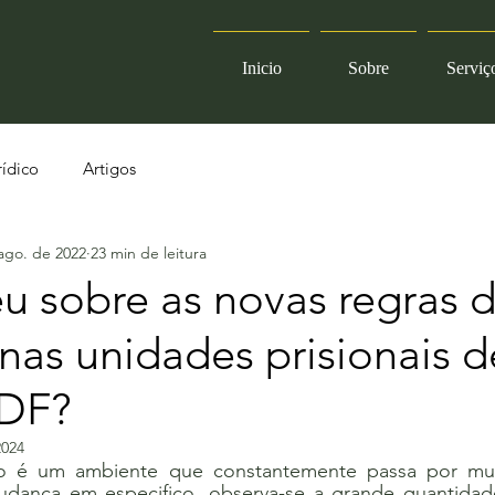
Inicio
Sobre
Serviç
ídico
Artigos
ago. de 2022
23 min de leitura
eu sobre as novas regras 
 nas unidades prisionais d
 DF?
2024
rio é um ambiente que constantemente passa por mu
udança em especifico, observa-se a grande quantidade