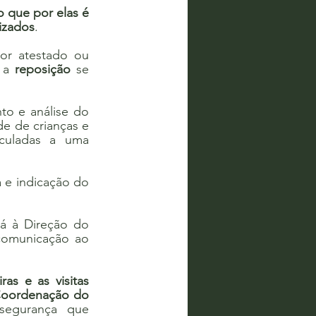
 que por elas é 
izados
.
r atestado ou 
 a 
reposição
 se 
o e análise do 
 de crianças e 
culadas a uma 
 e indicação do 
á à Direção do 
comunicação ao 
ras e as visitas 
 Coordenação do 
segurança que 